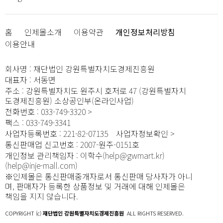
홈
인제몰소개
이용약관
개인정보처리방침
이용안내
회사명
:
재단법인 강원특별자치도경제진흥원
대표자
:
서동면
주소
:
강원특별자치도 원주시 호저로 47 (강원특별자치
도경제진흥원) 소상공인부(온라인사업)
전화번호
:
033-749-3320
팩스
:
033-749-3341
사업자등록번호
:
221-82-07135
사업자정보확인
통신판매업 신고번호
:
2007-원주-0151호
개인정보 관리책임자
:
이학수(help@gwmart.kr)
(
help@inje-mall.com
)
※인제몰은 통신판매중개자로서 통신판매 당사자가 아니
며, 판매자가 등록한 상품정보 및 거래에 대해 인제몰은
책임을 지지 않습니다.
COPYRIGHT (c)
재단법인 강원특별자치도경제진흥원
ALL RIGHTS RESERVED.