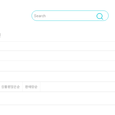
닫기
전
상품평많은순
판매량순