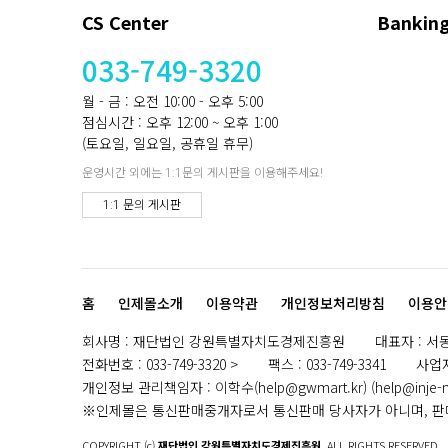
CS Center
Banking
033-749-3320
월 - 금 : 오전 10:00 - 오후 5:00
점심시간 : 오후 12:00 ~ 오후 1:00
(토요일, 일요일, 공휴일 휴무)
운영시간 외에는 1:1문의 게시판을 이용해주세요!
1:1 문의 게시판
홈
인제몰소개
이용약관
개인정보처리방침
이용안
회사명
:
재단법인 강원특별자치도경제진흥원
대표자
:
서
전화번호
:
033-749-3320
팩스
:
033-749-3341
사업
개인정보 관리책임자
:
이학수(help@gwmart.kr) (
help@inje-
※인제몰은 통신판매중개자로서 통신판매 당사자가 아니며, 판매
COPYRIGHT (c)
재단법인 강원특별자치도경제진흥원
ALL RIGHTS RESERVED.