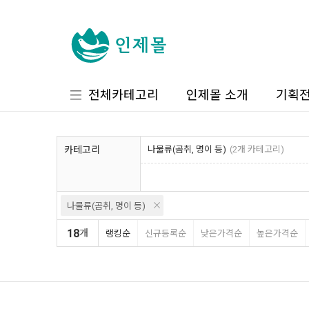
전체카테고리
인제몰 소개
기획
카테고리
나물류(곰취, 명이 등)
(2개 카테고리)
나물류(곰취, 명이 등)
18
개
랭킹순
신규등록순
낮은가격순
높은가격순