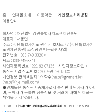
홈
인제몰소개
이용약관
개인정보처리방침
이용안내
회사명
:
재단법인 강원특별자치도경제진흥원
대표자
:
서동면
주소
:
강원특별자치도 원주시 호저로 47 (강원특별자치
도경제진흥원) 소상공인부(온라인사업)
전화번호
:
033-749-3320
팩스
:
033-749-3341
사업자등록번호
:
221-82-07135
사업자정보확인
통신판매업 신고번호
:
2007-원주-0151호
개인정보 관리책임자
:
이학수(help@gwmart.kr)
(
help@inje-mall.com
)
※인제몰은 통신판매중개자로서 통신판매 당사자가 아니
며, 판매자가 등록한 상품정보 및 거래에 대해 인제몰은
책임을 지지 않습니다.
COPYRIGHT (c)
재단법인 강원특별자치도경제진흥원
ALL RIGHTS RESERVED.