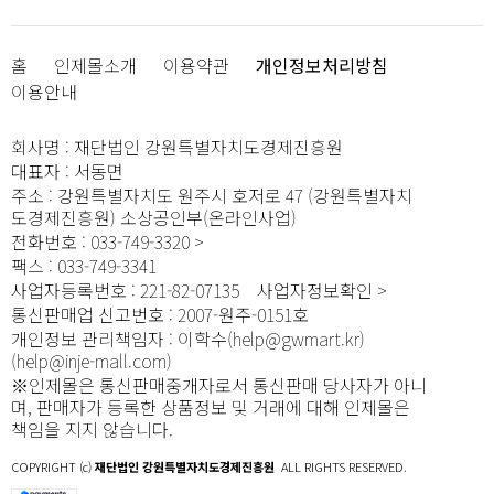
홈
인제몰소개
이용약관
개인정보처리방침
이용안내
회사명
:
재단법인 강원특별자치도경제진흥원
대표자
:
서동면
주소
:
강원특별자치도 원주시 호저로 47 (강원특별자치
도경제진흥원) 소상공인부(온라인사업)
전화번호
:
033-749-3320
팩스
:
033-749-3341
사업자등록번호
:
221-82-07135
사업자정보확인
통신판매업 신고번호
:
2007-원주-0151호
개인정보 관리책임자
:
이학수(help@gwmart.kr)
(
help@inje-mall.com
)
※인제몰은 통신판매중개자로서 통신판매 당사자가 아니
며, 판매자가 등록한 상품정보 및 거래에 대해 인제몰은
책임을 지지 않습니다.
COPYRIGHT (c)
재단법인 강원특별자치도경제진흥원
ALL RIGHTS RESERVED.