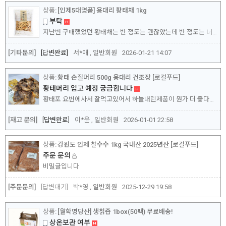
[인제5대명품] 용대리 황태채 1kg
부탁
지난번 구매했었던 황태채는 반 정도는 괜찮았는데 반 정도는 너무 크고 억새였습니다. 손질되지 않은 것 같은 황태채가 있어서 반 정도는 제대로 먹지 못했습니다. 그래도 처음에 거지 좋았기에 할인 기간에 다시 주문코자합니다. 배송은 천천히 해 주셔도 되니 신경 써서 보내주시면 정말 감사하겠습니다. 가능하다면 500g짜리 2개로 나누어 주시면 지인과도 함께 나누...
[기타문의]
답변완료
서*애 , 일반회원
2026-01-21 14:07
황태 손질머리 500g 용대리 건조장 [로컬푸드]
황태머리 입고 예정 궁금합니다
황태포 요번에사서 잘먹고있어서 하늘내린제품이 뭔가 더 좋다고 느껴서 구매하려는데 재고확보 언제쯤될지 궁금하네용 부각,포 시키는김에 있는거보고 같이시키려구용 머리 재고 알려주세용 새해복마니받으세용
[재고 문의]
답변완료
이*윤 , 일반회원
2026-01-01 22:58
강원도 인제 찰수수 1kg 국내산 2025년산 [로컬푸드]
주문 문의
비밀글입니다
[주문문의]
답변대기
박*영 , 일반회원
2025-12-29 19:58
[월학명당산] 생칡즙 1box(50팩) 무료배송!
상온보관 여부