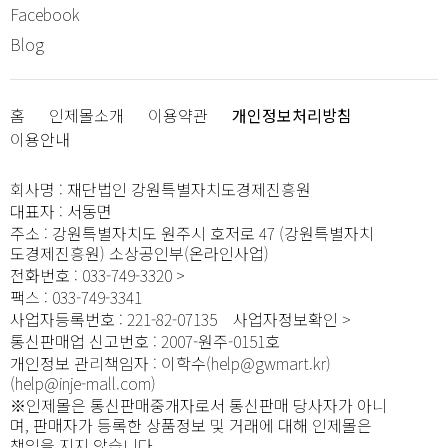
Facebook
Blog
홈
인제몰소개
이용약관
개인정보처리방침
이용안내
회사명
:
재단법인 강원특별자치도경제진흥원
대표자
:
서동면
주소
:
강원특별자치도 원주시 호저로 47 (강원특별자치
도경제진흥원) 소상공인부(온라인사업)
전화번호
:
033-749-3320
팩스
:
033-749-3341
사업자등록번호
:
221-82-07135
사업자정보확인
통신판매업 신고번호
:
2007-원주-0151호
개인정보 관리책임자
:
이학수(help@gwmart.kr)
(
help@inje-mall.com
)
※인제몰은 통신판매중개자로서 통신판매 당사자가 아니
며, 판매자가 등록한 상품정보 및 거래에 대해 인제몰은
책임을 지지 않습니다.