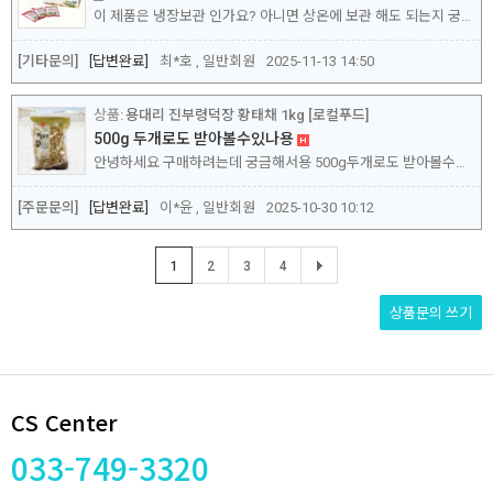
이 제품은 냉장보관 인가요? 아니면 상온에 보관 해도 되는지 궁금 합니다
[기타문의]
답변완료
최*호 , 일반회원
2025-11-13 14:50
용대리 진부령덕장 황태채 1kg [로컬푸드]
500g 두개로도 받아볼수있나용
안녕하세요 구매하려는데 궁금해서용 500g두개로도 받아볼수있나용? 그리고 황태채가 여러상품이 많은데 언제 생산된 제품인지도 궁금해용
[주문문의]
답변완료
이*윤 , 일반회원
2025-10-30 10:12
1
2
3
4
상품문의
쓰기
CS Center
033-749-3320