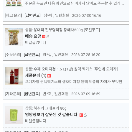
주문을 누르면 다음 화면으로 넘어가지 않아요 주문할 수 있게 해주세요
[재고 문의]
답변완료
정*아 , 일반회원
2026-07-30 16:16
용대리 진부령덕장 황태채500g [로컬푸드]
배송 요망
비밀글입니다
[주문문의]
답변완료
임*길 , 일반회원
2026-07-28 16:20
수제 오미자청 1.5 L(1병) 원액 엑기스 [주연네 오미자]
제품문의
(1)
오미자청 원액엑기스와 생오미자청 원액 제품의 차이가 무엇인가요?
[기타문의]
답변완료
변*호 , 일반회원
2026-07-09 16:59
하추리 그래놀라 80g
영양정보가 잘못된 것 같습니다.
비밀글입니다