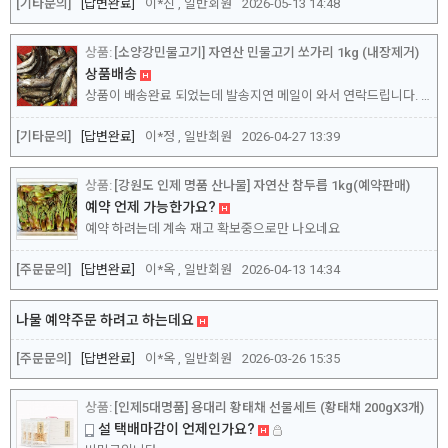
[기타문의]
답변완료
이*진 , 일반회원
2026-05-13 14:48
[소양강민물고기] 자연산 민물고기 쏘가리 1kg (내장제거)
상품배송
상품이 배송완료 되었는데 발송지연 메일이 와서 연락드립니다. 구매확정을 해드리고 싶은데 발송 지연으로 되어 있어서 할 수가 없습니다.
[기타문의]
답변완료
이*정 , 일반회원
2026-04-27 13:39
[강원도 인제 명품 산나물] 자연산 참두릅 1kg(예약판매)
예약 언제 가능한가요?
예약 하려는데 계속 재고 확보중으로만 나오네요
[주문문의]
답변완료
이*옥 , 일반회원
2026-04-13 14:34
나물 예약주문 하려고 하는데요
[주문문의]
답변완료
이*옥 , 일반회원
2026-03-26 15:35
[인제5대명품] 용대리 황태채 선물세트 (황태채 200gX3개)
설 택배마감이 언제인가요?