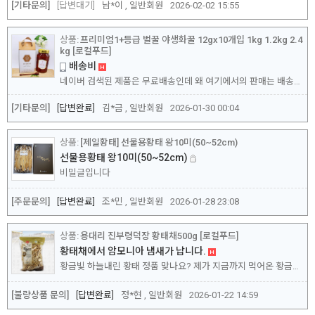
[기타문의]
답변대기
남*이 , 일반회원
2026-02-02 15:55
프리미엄1+등급 벌꿀 야생화꿀 12gx10개입 1kg 1.2kg 2.4
kg [로컬푸드]
배송비
네이버 검색된 제품은 무료배송인데 왜 여기에서의 판매는 배송비가 부과되나요?
[기타문의]
답변완료
김*금 , 일반회원
2026-01-30 00:04
[제일황태] 선물용황태 왕10미(50~52cm)
선물용황태 왕10미(50~52cm)
비밀글입니다
[주문문의]
답변완료
조*민 , 일반회원
2026-01-28 23:08
용대리 진부령덕장 황태채500g [로컬푸드]
황태채에서 암모니아 냄새가 납니다.
황금빛 하늘내린 황태 정품 맞나요? 제가 지금까지 먹어온 황금빛 하늘내린 황태채의 구수한 향이 아닌 삭힌 홍어같은 암모니아 향과 맛이 납니다. (삭힌 홍어향 같은) 육안으로 봤을 때는 깨끗해 보이는데 이런 적은 처음이라 당황스럽네요. 반품 요청드리며, 개봉한 1건은 어떤 식으로 반품할 수 있는지 문의드립니다.
[불량상품 문의]
답변완료
정*현 , 일반회원
2026-01-22 14:59