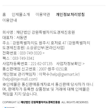
홈
인제몰소개
이용약관
개인정보처리방침
이용안내
회사명
:
재단법인 강원특별자치도경제진흥원
대표자
:
서동면
주소
:
강원특별자치도 원주시 호저로 47 (강원특별자치
도경제진흥원) 소상공인부(온라인사업)
전화번호
:
033-749-3320
팩스
:
033-749-3341
사업자등록번호
:
221-82-07135
사업자정보확인
통신판매업 신고번호
:
2007-원주-0151호
개인정보 관리책임자
:
이학수(help@gwmart.kr)
(
help@inje-mall.com
)
※인제몰은 통신판매중개자로서 통신판매 당사자가 아니
며, 판매자가 등록한 상품정보 및 거래에 대해 인제몰은
책임을 지지 않습니다.
COPYRIGHT (c)
재단법인 강원특별자치도경제진흥원
ALL RIGHTS RESERVED.