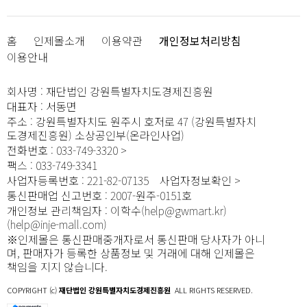
홈
인제몰소개
이용약관
개인정보처리방침
이용안내
회사명
:
재단법인 강원특별자치도경제진흥원
대표자
:
서동면
주소
:
강원특별자치도 원주시 호저로 47 (강원특별자치
도경제진흥원) 소상공인부(온라인사업)
전화번호
:
033-749-3320
팩스
:
033-749-3341
사업자등록번호
:
221-82-07135
사업자정보확인
통신판매업 신고번호
:
2007-원주-0151호
개인정보 관리책임자
:
이학수(help@gwmart.kr)
(
help@inje-mall.com
)
※인제몰은 통신판매중개자로서 통신판매 당사자가 아니
며, 판매자가 등록한 상품정보 및 거래에 대해 인제몰은
책임을 지지 않습니다.
COPYRIGHT (c)
재단법인 강원특별자치도경제진흥원
ALL RIGHTS RESERVED.