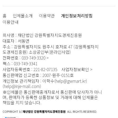
홈
인제몰소개
이용약관
개인정보처리방침
이용안내
회사명
:
재단법인 강원특별자치도경제진흥원
대표자
:
서동면
주소
:
강원특별자치도 원주시 호저로 47 (강원특별자치
도경제진흥원) 소상공인부(온라인사업)
전화번호
:
033-749-3320
팩스
:
033-749-3341
사업자등록번호
:
221-82-07135
사업자정보확인
통신판매업 신고번호
:
2007-원주-0151호
개인정보 관리책임자
:
이학수(help@gwmart.kr)
(
help@inje-mall.com
)
※인제몰은 통신판매중개자로서 통신판매 당사자가 아니
며, 판매자가 등록한 상품정보 및 거래에 대해 인제몰은
책임을 지지 않습니다.
COPYRIGHT (c)
재단법인 강원특별자치도경제진흥원
ALL RIGHTS RESERVED.