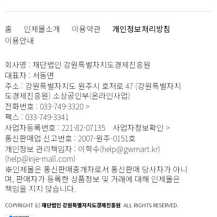
홈
인제몰소개
이용약관
개인정보처리방침
이용안내
회사명
:
재단법인 강원특별자치도경제진흥원
대표자
:
서동면
주소
:
강원특별자치도 원주시 호저로 47 (강원특별자치
도경제진흥원) 소상공인부(온라인사업)
전화번호
:
033-749-3320
팩스
:
033-749-3341
사업자등록번호
:
221-82-07135
사업자정보확인
통신판매업 신고번호
:
2007-원주-0151호
개인정보 관리책임자
:
이학수(help@gwmart.kr)
(
help@inje-mall.com
)
※인제몰은 통신판매중개자로서 통신판매 당사자가 아니
며, 판매자가 등록한 상품정보 및 거래에 대해 인제몰은
책임을 지지 않습니다.
COPYRIGHT (c)
재단법인 강원특별자치도경제진흥원
ALL RIGHTS RESERVED.