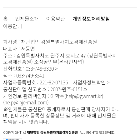
홈
인제몰소개
이용약관
개인정보처리방침
이용안내
회사명
:
재단법인 강원특별자치도경제진흥원
대표자
:
서동면
주소
:
강원특별자치도 원주시 호저로 47 (강원특별자치
도경제진흥원) 소상공인부(온라인사업)
전화번호
:
033-749-3320
팩스
:
033-749-3341
사업자등록번호
:
221-82-07135
사업자정보확인
통신판매업 신고번호
:
2007-원주-0151호
개인정보 관리책임자
:
이학수(help@gwmart.kr)
(
help@inje-mall.com
)
※인제몰은 통신판매중개자로서 통신판매 당사자가 아니
며, 판매자가 등록한 상품정보 및 거래에 대해 인제몰은
책임을 지지 않습니다.
COPYRIGHT (c)
재단법인 강원특별자치도경제진흥원
ALL RIGHTS RESERVED.