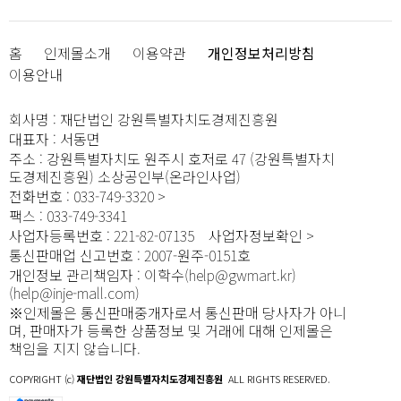
홈
인제몰소개
이용약관
개인정보처리방침
이용안내
회사명
:
재단법인 강원특별자치도경제진흥원
대표자
:
서동면
주소
:
강원특별자치도 원주시 호저로 47 (강원특별자치
도경제진흥원) 소상공인부(온라인사업)
전화번호
:
033-749-3320
팩스
:
033-749-3341
사업자등록번호
:
221-82-07135
사업자정보확인
통신판매업 신고번호
:
2007-원주-0151호
개인정보 관리책임자
:
이학수(help@gwmart.kr)
(
help@inje-mall.com
)
※인제몰은 통신판매중개자로서 통신판매 당사자가 아니
며, 판매자가 등록한 상품정보 및 거래에 대해 인제몰은
책임을 지지 않습니다.
COPYRIGHT (c)
재단법인 강원특별자치도경제진흥원
ALL RIGHTS RESERVED.