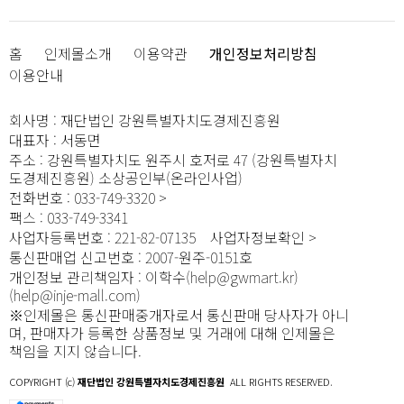
홈
인제몰소개
이용약관
개인정보처리방침
이용안내
회사명
:
재단법인 강원특별자치도경제진흥원
대표자
:
서동면
주소
:
강원특별자치도 원주시 호저로 47 (강원특별자치
도경제진흥원) 소상공인부(온라인사업)
전화번호
:
033-749-3320
팩스
:
033-749-3341
사업자등록번호
:
221-82-07135
사업자정보확인
통신판매업 신고번호
:
2007-원주-0151호
개인정보 관리책임자
:
이학수(help@gwmart.kr)
(
help@inje-mall.com
)
※인제몰은 통신판매중개자로서 통신판매 당사자가 아니
며, 판매자가 등록한 상품정보 및 거래에 대해 인제몰은
책임을 지지 않습니다.
COPYRIGHT (c)
재단법인 강원특별자치도경제진흥원
ALL RIGHTS RESERVED.